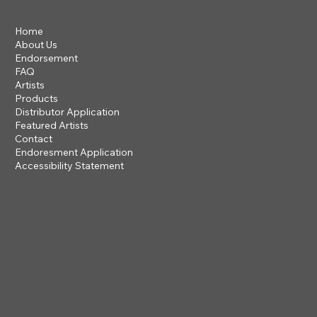
Home
About Us
Endorsement
FAQ
Artists
Products
Distributor Application
Featured Artists
Contact
Endoresment Application
Accessibility Statement
201 ROGUE RIVER PARKWAY
TALENT, OR 97540
questions@steveclayton.com
1-877-752-9484
Privacy Policy