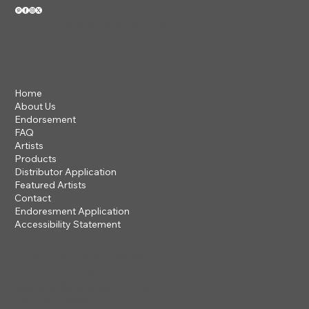
VIEW OUR 2026 CATALOG
Home
About Us
Endorsement
FAQ
Artists
Products
Distributor Application
Featured Artists
Contact
Endoresment Application
Accessibility Statement
201 ROGUE RIVER PARKWAY
TALENT, OR 97540
questions@steveclayton.com
1-877-752-9484